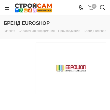
0
БРЕНД EUROSHOP
Главная
-
Справочная информация
-
Производители
-
Бренд Euroshop