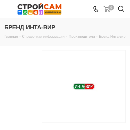
0
БРЕНД ИНТА-ВИР
Главная
-
Справочная информация
-
Производители
-
Бренд Инта-вир