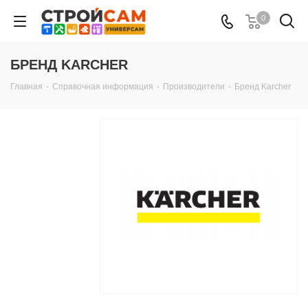
0
БРЕНД KARCHER
Главная
-
Справочная информация
-
Производители
-
Бренд Karcher