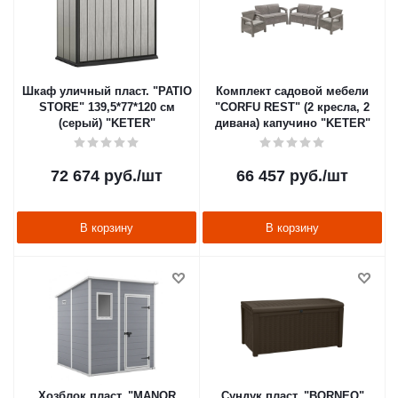
Шкаф уличный пласт. "PATIO
Комплект садовой мебели
STORE" 139,5*77*120 см
"CORFU REST" (2 кресла, 2
(серый) "KETER"
дивана) капучино "KETER"
72 674
руб.
/шт
66 457
руб.
/шт
В корзину
В корзину
Хозблок пласт. "MANOR
Сундук пласт. "BORNEO"