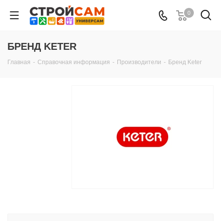
0
БРЕНД KETER
Главная
-
Справочная информация
-
Производители
-
Бренд Keter