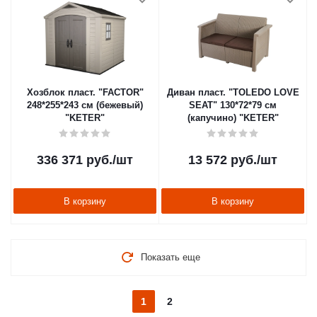
Хозблок пласт. "FACTOR"
Диван пласт. "TOLEDO LOVE
248*255*243 см (бежевый)
SEAT" 130*72*79 см
"KETER"
(капучино) "KETER"
336 371
руб.
/шт
13 572
руб.
/шт
В корзину
В корзину
Показать еще
1
2