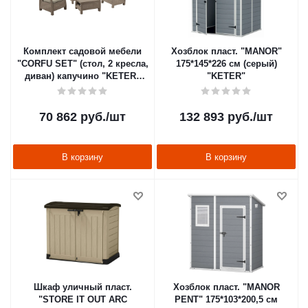
Комплект садовой мебели
Хозблок пласт. "MANOR"
"CORFU SET" (стол, 2 кресла,
175*145*226 см (серый)
диван) капучино "KETER"
"KETER"
227640в
70 862
руб.
/шт
132 893
руб.
/шт
В корзину
В корзину
Шкаф уличный пласт.
Хозблок пласт. "MANOR
"STORE IT OUT ARC
PENT" 175*103*200,5 см