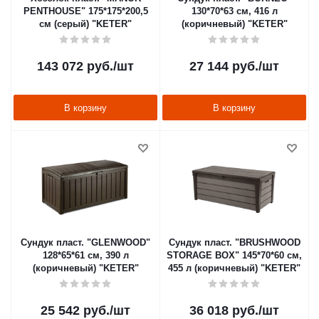
PENTHOUSE" 175*175*200,5
130*70*63 см, 416 л
см (серый) "KETER"
(коричневый) "KETER"
143 072
руб.
/шт
27 144
руб.
/шт
В корзину
В корзину
Сундук пласт. "GLENWOOD"
Сундук пласт. "BRUSHWOOD
128*65*61 см, 390 л
STORAGE BOX" 145*70*60 см,
(коричневый) "KETER"
455 л (коричневый) "KETER"
25 542
руб.
/шт
36 018
руб.
/шт