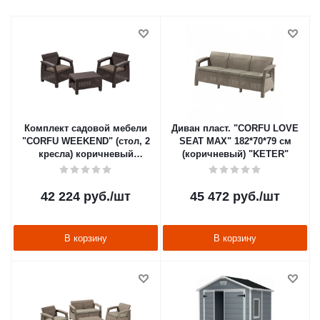
Комплект садовой мебели
Диван пласт. "CORFU LOVE
"CORFU WEEKEND" (стол, 2
SEAT MAX" 182*70*79 см
кресла) коричневый
(коричневый) "KETER"
"KETER" 223235в
42 224
руб.
/шт
45 472
руб.
/шт
В корзину
В корзину