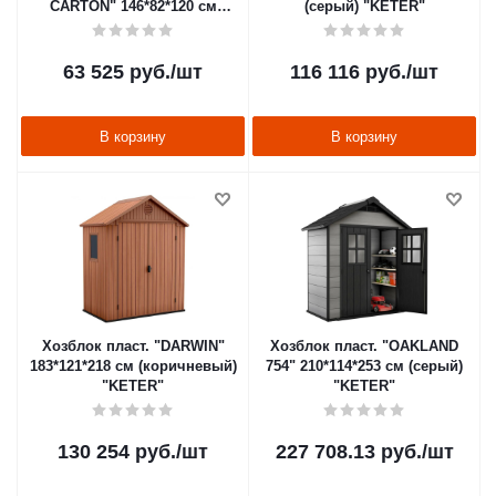
CARTON" 146*82*120 см
(серый) "KETER"
(бежевый) "KETER"
63 525
руб.
/шт
116 116
руб.
/шт
В корзину
В корзину
Хозблок пласт. "DARWIN"
Хозблок пласт. "OAKLAND
183*121*218 см (коричневый)
754" 210*114*253 см (серый)
"KETER"
"KETER"
130 254
руб.
/шт
227 708.13
руб.
/шт