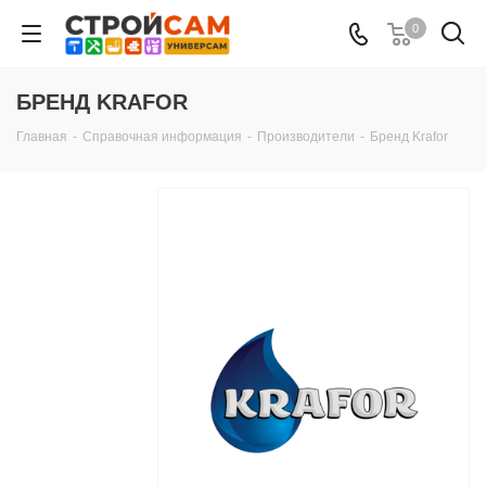
0
БРЕНД KRAFOR
Главная
-
Справочная информация
-
Производители
-
Бренд Krafor