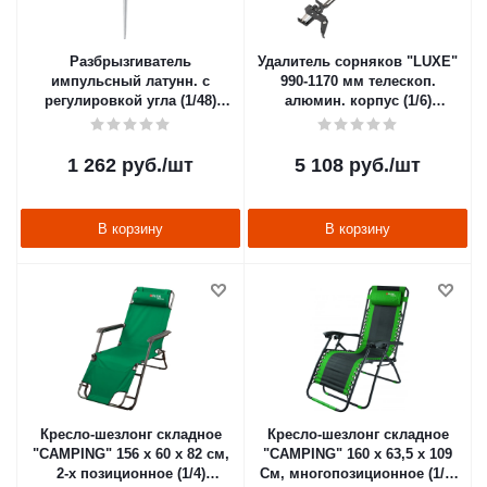
Разбрызгиватель
Удалитель сорняков "LUXE"
импульсный латунн. с
990-1170 мм телескоп.
регулировкой угла (1/48)
алюмин. корпус (1/6)
"PALISAD"
"PALISAD"
1 262
руб.
/шт
5 108
руб.
/шт
В корзину
В корзину
Кресло-шезлонг складное
Кресло-шезлонг складное
"CAMPING" 156 х 60 х 82 см,
"CAMPING" 160 х 63,5 х 109
2-х позиционное (1/4)
Cм, многопозиционное (1/2)