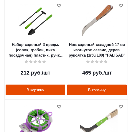
Набор садовый 3 предм.
Нож садовый складной 17 см
(совок, грабли, пика
изогнутое лезвие, дерев.
посадочная) пластик. ручки
рукоятка (1/50/100) "PALISAD"
(1/80) "PALISAD"
212
руб.
/шт
465
руб.
/шт
В корзину
В корзину