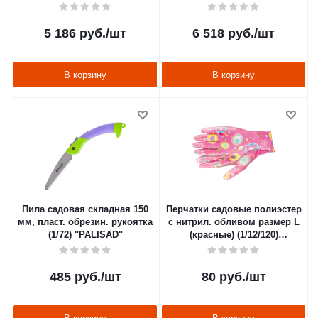
"PALISAD"
"PALISAD"
5 186
руб.
/шт
6 518
руб.
/шт
В корзину
В корзину
Пила садовая складная 150
Перчатки садовые полиэстер
мм, пласт. обрезин. рукоятка
с нитрил. обливом размер L
(1/72) "PALISAD"
(красные) (1/12/120)
"PALISAD"
485
руб.
/шт
80
руб.
/шт