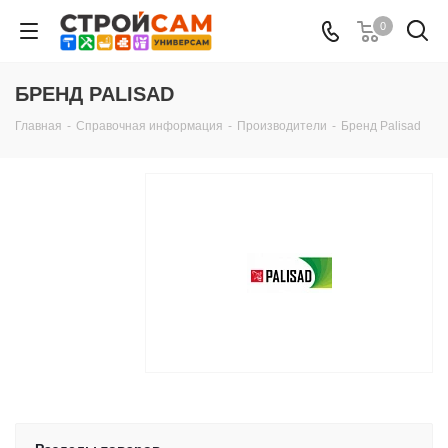
0
БРЕНД PALISAD
Главная
-
Справочная информация
-
Производители
-
Бренд Palisad