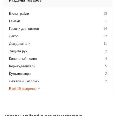
Разделы товаров
Вилы грабли
13
Гамаки
1
Горшки для цветов
14
Декор
22
Дождеватели
11
Защита рук
2
Капельный полив
4
Корнеудалители
5
Культиваторы
2
Лежаки и шезлонги
2
Ещё 19 разделов