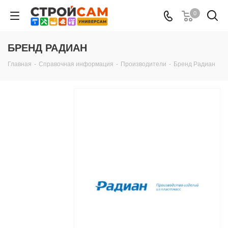
0
БРЕНД РАДИАН
Главная
-
Справочная информация
-
Производители
-
Бренд Радиан