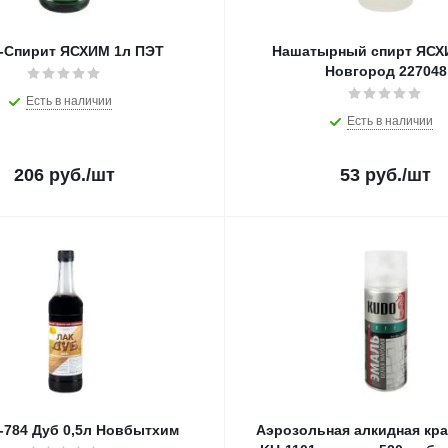
-Спирит ЯСХИМ 1л ПЭТ
Нашатырный спирт ЯСХ
Новгород 227048
Есть в наличии
Есть в наличии
206
руб.
/шт
53
руб.
/шт
-784 Дуб 0,5л Новбытхим
Аэрозольная алкидная кр