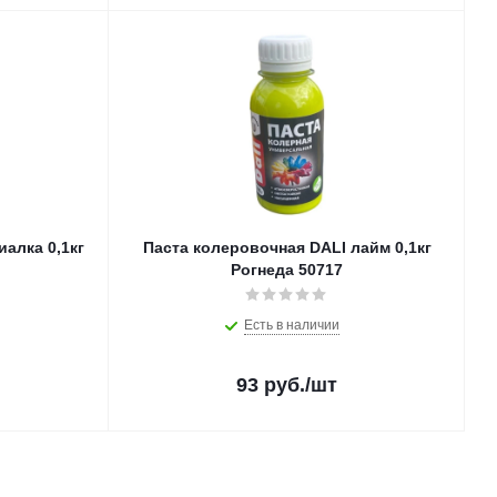
алка 0,1кг
Паста колеровочная DALI лайм 0,1кг
Рогнеда 50717
Есть в наличии
93
руб.
/шт