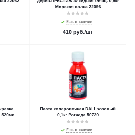
лая 22062
дерев.ПРЕСТИЖ алкидная глянц. 0,9кг
Морская волна 22096
Есть в наличии
410
руб.
/шт
краска
Паста колеровочная DALI розовый
 520мл
0,1кг Рогнеда 50720
Есть в наличии