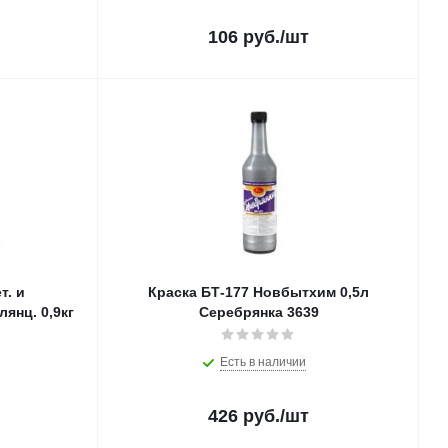
106
руб.
/шт
т. и
Краска БТ-177 Новбытхим 0,5л
янц. 0,9кг
Серебрянка 3639
Есть в наличии
426
руб.
/шт