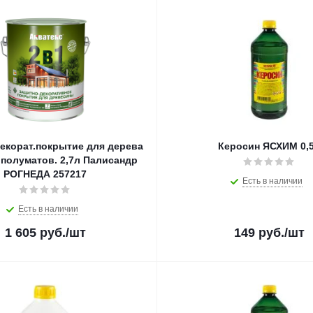
екорат.покрытие для дерева
Керосин ЯСХИМ 0,
,полуматов. 2,7л Палисандр
РОГНЕДА 257217
Есть в наличии
Есть в наличии
1 605
руб.
/шт
149
руб.
/шт