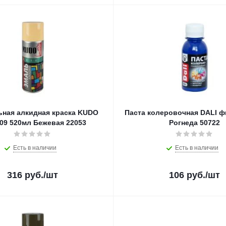
ная алкидная краска KUDO
Паста колеровочная DALI фи
09 520мл Бежевая 22053
Рогнеда 50722
Есть в наличии
Есть в наличии
316
руб.
/шт
106
руб.
/шт