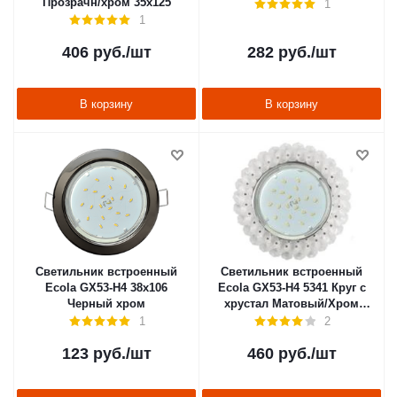
Прозрачн/хром 35х125
1
1
406
руб.
/шт
282
руб.
/шт
В корзину
В корзину
Светильник встроенный
Светильник встроенный
Ecola GX53-H4 38x106
Ecola GX53-H4 5341 Круг с
Черный хром
хрустал Матовый/Хром
56х120
1
2
123
руб.
/шт
460
руб.
/шт