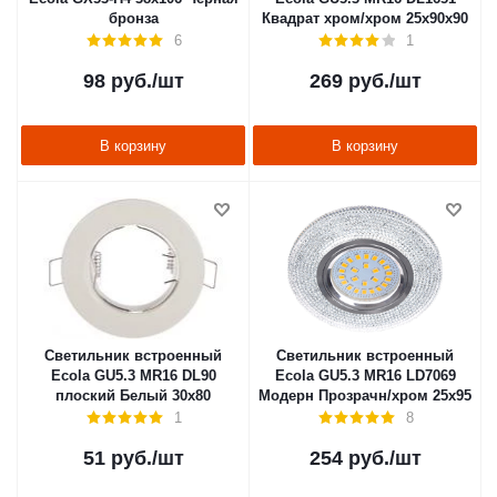
бронза
Квадрат хром/хром 25х90х90
6
1
98
руб.
/шт
269
руб.
/шт
В корзину
В корзину
Светильник встроенный
Светильник встроенный
Ecola GU5.3 MR16 DL90
Ecola GU5.3 MR16 LD7069
плоский Белый 30х80
Модерн Прозрачн/хром 25х95
1
8
51
руб.
/шт
254
руб.
/шт