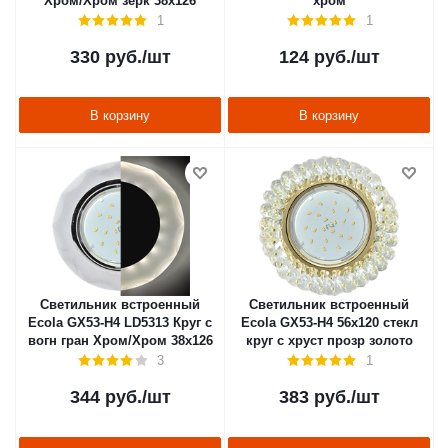
Хром/Хром зерк 38х126
хром
1
1
330
руб.
/шт
124
руб.
/шт
В корзину
В корзину
Светильник встроенный
Светильник встроенный
Ecola GX53-H4 LD5313 Круг с
Ecola GX53-H4 56x120 стекл
вогн гран Хром/Хром 38х126
круг с хруст прозр золото
3
1
344
руб.
/шт
383
руб.
/шт