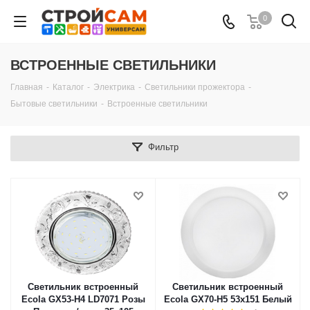
0
ВСТРОЕННЫЕ СВЕТИЛЬНИКИ
Главная
-
Каталог
-
Электрика
-
Светильники прожектора
-
Бытовые светильники
-
Встроенные светильники
Фильтр
Светильник встроенный
Светильник встроенный
Ecola GX53-H4 LD7071 Розы
Ecola GX70-H5 53x151 Белый