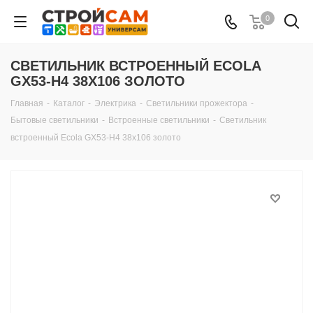
0
СВЕТИЛЬНИК ВСТРОЕННЫЙ ECOLA
GX53-H4 38X106 ЗОЛОТО
Главная
-
Каталог
-
Электрика
-
Светильники прожектора
-
Бытовые светильники
-
Встроенные светильники
-
Светильник
встроенный Ecola GX53-H4 38x106 золото