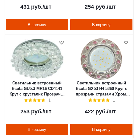
431
руб.
/шт
254
руб.
/шт
В корзину
В корзину
Светильник встроенный
Светильник встроенный
Ecola GU5.3 MR16 CD4141
Ecola GX53-H4 5360 Круг с
Круг c хрусталик Прозрачн/
прозрачн стразами Хром/
хром 50х90
Хром фон зерк 52х120
1
1
253
руб.
/шт
422
руб.
/шт
В корзину
В корзину