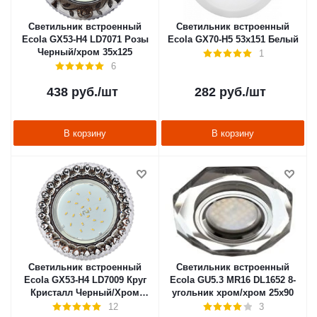
Светильник встроенный
Светильник встроенный
Ecola GX53-H4 LD7071 Розы
Ecola GX70-H5 53x151 Белый
Черный/хром 35х125
1
6
438
руб.
/шт
282
руб.
/шт
В корзину
В корзину
Светильник встроенный
Светильник встроенный
Ecola GX53-H4 LD7009 Круг
Ecola GU5.3 MR16 DL1652 8-
Кристалл Черный/Хром
угольник хром/хром 25х90
40х125
12
3