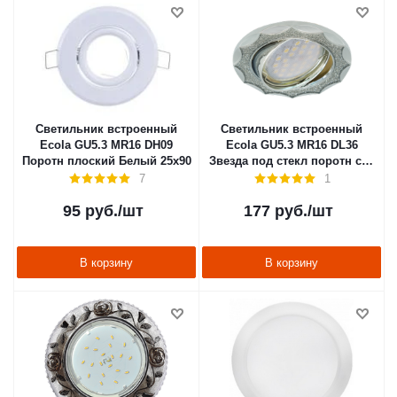
Светильник встроенный
Светильник встроенный
Ecola GU5.3 MR16 DH09
Ecola GU5.3 MR16 DL36
Поротн плоский Белый 25х90
Звезда под стекл поротн сер
блеск/хром 22х84
7
1
95
руб.
/шт
177
руб.
/шт
В корзину
В корзину