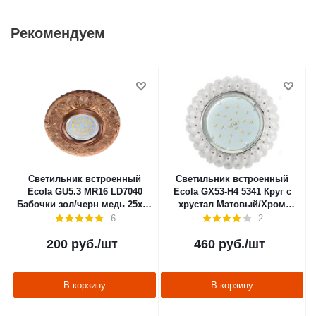
Рекомендуем
Светильник встроенный
Светильник встроенный
Ecola GU5.3 MR16 LD7040
Ecola GX53-H4 5341 Круг с
Бабочки зол/черн медь 25х95
хрустал Матовый/Хром
FL16pbefb
56х120
6
2
200
руб.
/шт
460
руб.
/шт
В корзину
В корзину