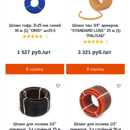
Шланг гофр. D-25 мм синий
Шланг пвх 3/4" армиров.
30 м (1) "ORIO" шг25-5
"STANDARD LUXE" 25 м (1)
"PALISAD"
1
1
1 527
руб.
/шт
3 321
руб.
/шт
В корзину
В корзину
Шланг для полива 1/2"
Шланг для полива 1/2"
армиров. 3-х слойный 25 м
армиров. 3-х слойный 50 м