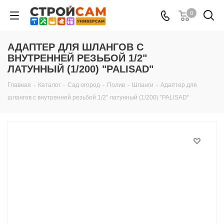
0
АДАПТЕР ДЛЯ ШЛАНГОВ С
ВНУТРЕННЕЙ РЕЗЬБОЙ 1/2"
ЛАТУННЫЙ (1/200) "PALISAD"
Главная
-
Каталог
-
Сад огород
-
Полив
-
Шланги
-
Адаптер для
шлангов с внутренней резьбой 1/2" латунный (1/200) "PALISAD"