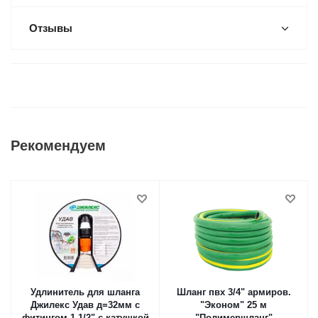
Отзывы
Рекомендуем
Удлинитель для шланга
Шланг пвх 3/4" армиров.
Джилекс Удав д=32мм с
"Эконом" 25 м
фитингом 1 1/2" с катушкой
"Полимершланг"