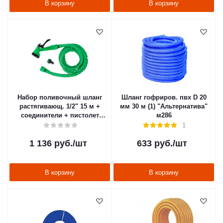
В корзину
В корзину
Набор поливочный шланг
Шланг гофриров. пвх D 20
растягивающ. 1/2" 15 м +
мм 30 м (1) "Альтернатива"
соединители + пистолет
м286
(1/12) "PARK" LS1051-150
1
1 136
руб.
/шт
633
руб.
/шт
В корзину
В корзину