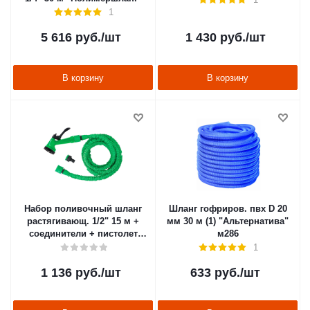
1
5 616
руб.
/шт
1 430
руб.
/шт
В корзину
В корзину
Набор поливочный шланг
Шланг гофриров. пвх D 20
растягивающ. 1/2" 15 м +
мм 30 м (1) "Альтернатива"
соединители + пистолет
м286
(1/12) "PARK" LS1051-150
1
1 136
руб.
/шт
633
руб.
/шт