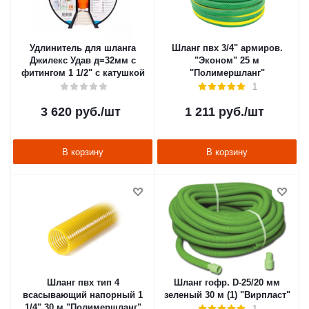
Удлинитель для шланга
Шланг пвх 3/4" армиров.
Джилекс Удав д=32мм с
"Эконом" 25 м
фитингом 1 1/2" с катушкой
"Полимершланг"
1
3 620
руб.
/шт
1 211
руб.
/шт
В корзину
В корзину
Шланг пвх тип 4
Шланг гофр. D-25/20 мм
всасывающий напорный 1
зеленый 30 м (1) "Вирпласт"
1/4" 30 м "Полимершланг"
1