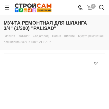
0
МУФТА РЕМОНТНАЯ ДЛЯ ШЛАНГА
3/4" (1/300) "PALISAD"
Главная
-
Каталог
-
Сад огород
-
Полив
-
Шланги
-
Муфта ремонтная
для шланга 3/4" (1/300) "PALISAD"