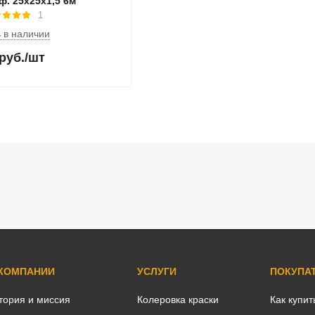
ф. 25х25х1,5 6м
1
 в наличии
руб.
/шт
 КОМПАНИИ
УСЛУГИ
ПОКУПА
тория и миссия
Колеровка краски
Как купит