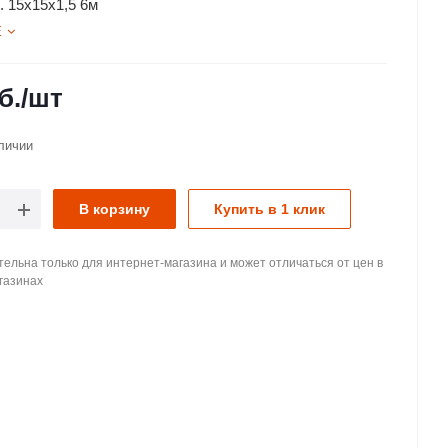
. 15х15х1,5 6м
Е
б.
/шт
личии
В корзину
Купить в 1 клик
ельна только для интернет-магазина и может отличаться от цен в
газинах