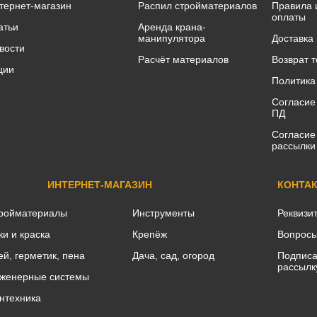
тернет-магазин
Распил стройматериалов
Правила 
оплаты
атьи
Аренда крана-
манипулятора
Доставка
вости
Расчёт материалов
Возврат 
ции
Политика
Согласие
ПД
Согласие
рассылки
ИНТЕРНЕТ-МАГАЗИН
КОНТА
ройматериалы
Инструменты
Реквизи
ки и краска
Крепёж
Вопросы
ей, герметик, пена
Дача, сад, огород
Подписа
рассылк
женерные системы
нтехника