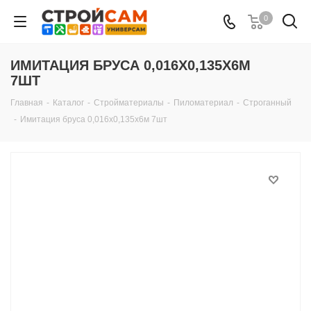
0
ИМИТАЦИЯ БРУСА 0,016Х0,135Х6М
7ШТ
Главная
-
Каталог
-
Стройматериалы
-
Пиломатериал
-
Строганный
-
Имитация бруса 0,016х0,135х6м 7шт