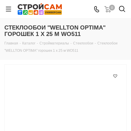
0
СТЕКЛООБОИ "WELLTON OPTIMA"
ГОРОШЕК 1 Х 25 М WO511
Главная
-
Каталог
-
Стройматериалы
-
Стеклообои
-
Стеклообои
"WELLTON OPTIMA" горошек 1 х 25 м WO511