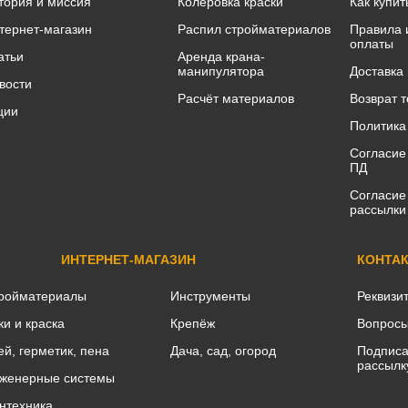
тория и миссия
Колеровка краски
Как купит
тернет-магазин
Распил стройматериалов
Правила 
оплаты
атьи
Аренда крана-
манипулятора
Доставка
вости
Расчёт материалов
Возврат 
ции
Политика
Согласие
ПД
Согласие
рассылки
ИНТЕРНЕТ-МАГАЗИН
КОНТА
ройматериалы
Инструменты
Реквизи
ки и краска
Крепёж
Вопросы
ей, герметик, пена
Дача, сад, огород
Подписа
рассылк
женерные системы
нтехника