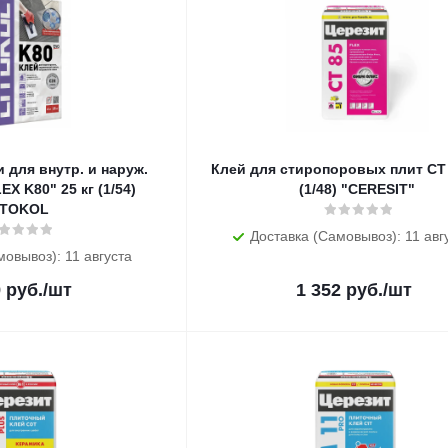
 для внутр. и наруж.
Клей для стиропоровых плит CT 85 2
X K80" 25 кг (1/54)
(1/48) "CERESIT"
ITOKOL
Доставка (Самовывоз): 11 авг
мовывоз): 11 августа
9
руб.
/шт
1 352
руб.
/шт