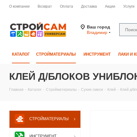
О компании
Возврат
Оплата
Доставка
Акции
Услуги
Ваш город
Владимир
КАТАЛОГ
СТРОЙМАТЕРИАЛЫ
ИНСТРУМЕНТ
ЛАКИ И 
КЛЕЙ Д/БЛОКОВ УНИБЛО
Главная
-
Каталог
-
Стройматериалы
-
Сухие смеси
-
Клей
-
Клей д/бл
СТРОЙМАТЕРИАЛЫ
ИНСТРУМЕНТ