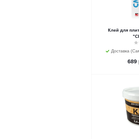
Клей для плитки CM 9
"C
Доставка (Са
689