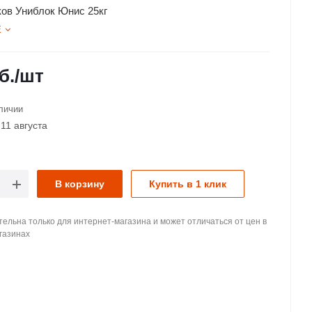
ков Униблок Юнис 25кг
Е
б.
/шт
личии
11 августа
В корзину
Купить в 1 клик
ельна только для интернет-магазина и может отличаться от цен в
газинах