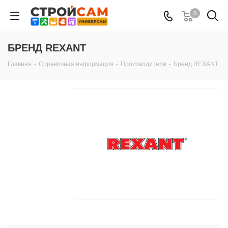
0
БРЕНД REXANT
Главная
-
Справочная информация
-
Производители
-
Бренд REXANT