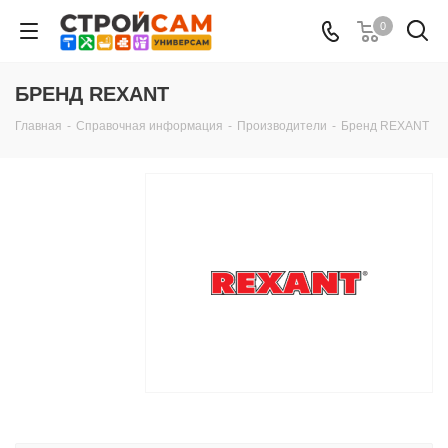
0
БРЕНД REXANT
Главная
-
Справочная информация
-
Производители
-
Бренд REXANT